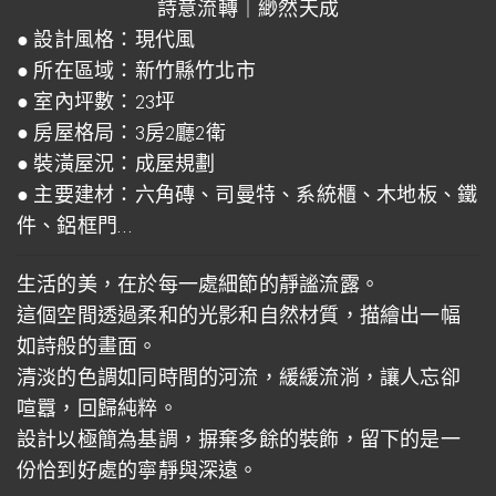
詩意流轉｜緲然天成
● 設計風格：現代風
● 所在區域：新竹縣竹北市
● 室內坪數：23坪
● 房屋格局：3房2廳2衛
● 裝潢屋況：成屋規劃
● 主要建材：六角磚、司曼特、系統櫃、木地板、鐵
件、鋁框門…
生活的美，在於每一處細節的靜謐流露。
這個空間透過柔和的光影和自然材質，描繪出一幅
如詩般的畫面。
清淡的色調如同時間的河流，緩緩流淌，讓人忘卻
喧囂，回歸純粹。
設計以極簡為基調，摒棄多餘的裝飾，留下的是一
份恰到好處的寧靜與深遠。