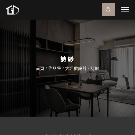
詩緲
首頁
/
作品集
/
大坪數設計
/
詩緲