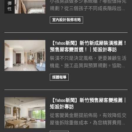
小孩房該做多少系統櫃？哪些值得先
規劃？從三個孩子不同成長階段出
發，分享成長型兒童房的設計思維，
室內設計裝修攻略
以及預算配置的實用觀念。
【Yahoo新聞】新竹新成屋裝潢推薦！
預售屋客變首選！｜矩設計專訪
裝潢不只是決定風格，更要兼顧生活
機能、施工品質與預算規劃。協助屋
主從客變階段開始規劃格局、水電、
媒體報導
收納與生活動線，打造兼具美感與實
用性的理想居所。
【Yahoo新聞】新竹預售屋客變推薦｜
矩設計專訪
從客變黃金期提前佈局，有效降低交
屋後拆除重做成本，為您精算費用與
生活動線，打造專屬的高質感理想住