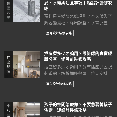
局、水電與注意事項｜矩設計裝修攻
略
預售屋客變該怎麼規劃？本文帶您了
解客變流程、格局調整、水電配置與
退料退工重點，掌握客變黃金時機，
室內設計裝修攻略
減少交屋後拆改成本，打造真正符合
生活需求的理想居家空間。
插座留多少才夠用？設計師的真實經
驗分享｜矩設計裝修攻略
插座留多少才夠用？分享插座配置規
劃重點，解析插座數量、位置安排、
電路迴路與網路孔配置，避免入住後
室內設計裝修攻略
插座不足、延長線滿地的裝修後悔問
題。
孩子的空間怎麼做？不要急著替孩子
決定｜矩設計裝修攻略