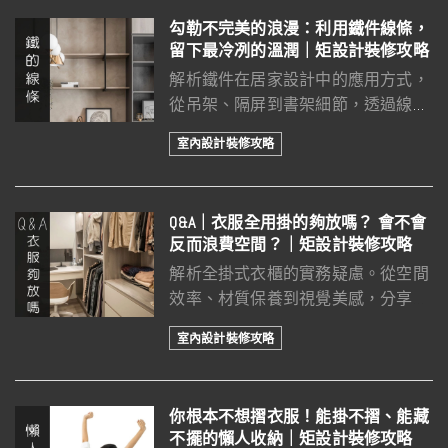
勾勒不完美的浪漫：利用鐵件線條，
留下最冷冽的溫潤｜矩設計裝修攻略
解析鐵件在居家設計中的應用方式，
從吊架、隔屏到書架細節，透過線條
比例與材質對比，打造簡約且有層次
室內設計裝修攻略
的空間質感。
Q&A｜衣服全用掛的夠放嗎？ 會不會
反而浪費空間？｜矩設計裝修攻略
解析全掛式衣櫃的實務疑慮。從空間
效率、材質保養到視覺美感，分享如
何透過專業規劃與投擲式收納，達成
室內設計裝修攻略
不需斷捨離也能維持整潔的從容生
活，濾掉繁瑣，留住純粹享受。
你根本不想摺衣服！能掛不摺、能藏
不擺的懶人收納｜矩設計裝修攻略