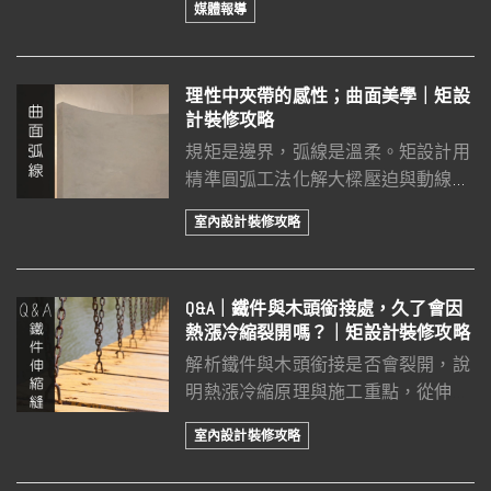
媒體報導
宅。
理性中夾帶的感性；曲面美學｜矩設
計裝修攻略
規矩是邊界，弧線是溫柔。矩設計用
精準圓弧工法化解大樑壓迫與動線衝
突，為生活導出療癒的呼吸間隙。
室內設計裝修攻略
Q&A｜鐵件與木頭銜接處，久了會因
熱漲冷縮裂開嗎？｜矩設計裝修攻略
解析鐵件與木頭銜接是否會裂開，說
明熱漲冷縮原理與施工重點，從伸縮
縫、固定方式到收邊設計，提升裝修
室內設計裝修攻略
耐用性與質感。