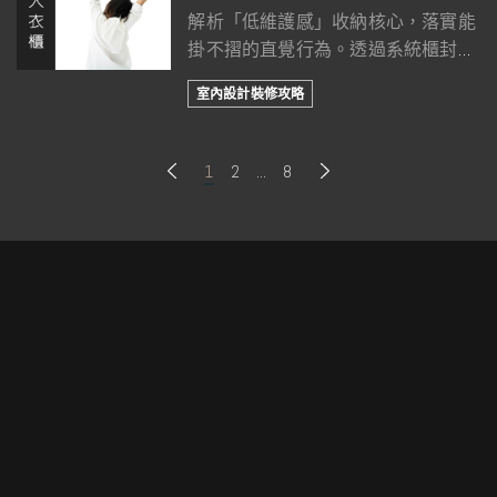
解析「低維護感」收納核心，落實能
掛不摺的直覺行為。透過系統櫃封閉
式門片建立視覺防線，在幾何秩序中
室內設計裝修攻略
濾掉家事焦慮，將繁瑣勞動轉化為純
粹的生活享受。
1
2
...
8