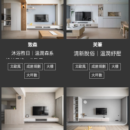
氣與活力。
淋漓盡致，洞洞板點綴著
● 裝潢屋況：成屋規劃
● 裝潢屋況：成屋規劃
由己，了無牽掛是你最強
家的角落，賦予空間深刻
● 主要建材：文化石、鋁
● 主要建材：鐵件、鋁框
大的武器。
色彩是情感的載體，不同
的意義。
框門、系統櫃…
門、系統櫃、鋁槽燈、清
的顏色能夠傳遞不同的感
-------------------
水模漆…
受和情緒，因此我們為每
家不必宏偉，只要溫馨共
以自然、簡約為主題的北
-----------------------------------
個不同的空間賦予獨特的
處，那裡便是心中最美的
致森
芙筆
歐風，白色搭配木傢俱，
光影於空間中輕舞流轉，
色系，以滿足居住者的需
寄託，伴隨著情人的安
沐浴煦日｜溫潤森系
清新脫俗｜溫潤紓壓
營造暖心氛圍，提升空間
以簡約而溫潤的基調鋪
求。
撫，無盡的幸福在其中綻
● 設計風格：北歐風
● 設計風格：北歐風
通透感，增添慢活、淡雅
陳，透過光線的遊走、材
北歐風
成屋規劃
大樓
北歐風
成屋規劃
大樓
● 所在區域：新竹縣
放。
● 所在區域：新竹縣竹北
氣質。
質的層次與色彩的細膩交
● 室內坪數：21坪
大坪數
大坪數
市
客餐廳採開放式設計，一
融，勾勒出平靜且蘊含溫
● 房屋格局：3房2廳2衛
如詩般瀰漫著無限的遐
● 室內坪數：26坪
覽無遺，寬闊感創造溫馨
度的空間輪廓。
● 裝潢屋況：成屋規劃
思，將生活點滴轉化為動
● 房屋格局：3房2廳2衛
情緒。
無需刻意的雕琢與矯飾，
● 主要建材：六角磚、系統
人的故事。
● 裝潢屋況：成屋規劃
櫃、木地板
客廳電視牆運用文化石增
設計以溫度為筆，將平凡
● 主要建材：鐵件、鋁框
添層次感，展現自然紋路
的日常化為值得珍藏的動
門、大理石、系統櫃、洞
的質感。
人瞬間。
洞板、賽麗石…
臥室採光塑造自然乾淨意