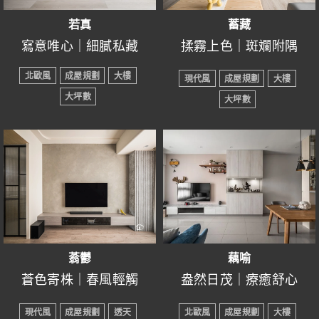
-----------------------------------
境，以木色傢俱融入，打
若真
蓄藏
猶如沉浸於與世無爭之
造樸質寧靜的居家感，營
寫意唯心｜細膩私藏
揉霧上色｜斑斕附隅
地，獨享片刻寧靜，任由
造更有變化的視覺空間，
● 設計風格：北歐風
● 設計風格：現代風
陽光肆意照射，帶來生意
展現自然實用的平靜之
北歐風
成屋規劃
大樓
現代風
成屋規劃
大樓
● 所在區域：新竹
● 所在區域：新竹縣竹北
盎然之享受，將北歐的精
美。
大坪數
大坪數
● 室內坪數：23坪
市
神融入其中，成全對生活
● 房屋格局：3+1房2廳2衛
● 室內坪數：29坪
的追求。
● 裝潢屋況：成屋規劃
● 房屋格局：4房2廳2衛
● 主要建材：斯曼特、系
● 裝潢屋況：成屋規劃
細緻的落塵區猶如業主的
統櫃、六角花磚、鋁框門…
● 主要建材：人造石、鐵
理想，簡單卻不失質感，
-----------------------------------
件、鋁框推拉門、系統
同時滿足視覺與便利性，
將抽象的幸福化為實際藍
櫃、六角磚
那片木質洞洞板，在有限
圖， 在圖紙上一筆一筆勾
-----------------------------------
的空間提升收納便利性，
蓊鬱
藕喻
勒生活軌跡， 想像業主在
跟上時代的步伐，融入時
兼顧對設計的想像，讓業
蒼色寄株｜春風輕觸
盎然日茂｜療癒舒心
這裡的模樣，讓溫度持續
尚現代風，整體設計以流
主一返家便能卸下沉重負
● 設計風格：現代風
● 設計風格：北歐風
蔓延。
行的灰色為主調，展現大
擔，將雜物整齊地掛在板
現代風
成屋規劃
透天
北歐風
成屋規劃
大樓
-