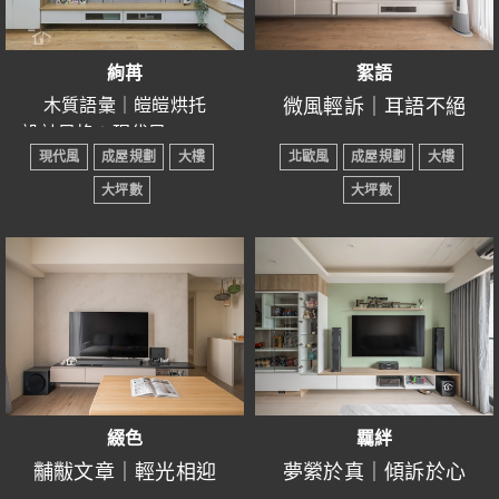
懦弱，如同玫瑰花般綻
漆、鋁框屏風…
-----------------------------------
音，你最想要的是什麼呢?
動線，都是對幸福生活堅
放，散發出迷人香氣。
-----------------------------------
顛覆空間的意像，賦予生
將老屋從未有過的設計帶
持的象徵。
絢苒
絮語
凌駕於線條之上，欲當空
動靈魂；天馬行空的幻
入其中，賦予全新靈魂，
因屋主特別鍾愛無印簡約
木質語彙｜皚皚烘托
微風輕訴｜耳語不絕
Believe you can, then you will.
間的主人； 跳脫自我的設
想，便能因此復甦。
讓業主不亦樂乎。
風，所以房屋整體色調大
● 設計風格：現代風
● 設計風格：北歐風
-《花木蘭》
限，放大空間的可能。
多以白色、灰色、木色組
現代風
成屋規劃
大樓
北歐風
成屋規劃
大樓
● 所在區域：新竹縣竹北市
● 所在區域：新竹縣竹北
每個空間各司其職，恰如
細細思索生活最純粹的意
成，捨棄過多的設計，保
● 室內坪數：24坪
大坪數
大坪數
市
以摩登風格為主體，為單
其分的設計帶來一片舒
涵，擁抱北歐的自然靈
留大量的留白，形成溫潤
● 房屋格局：3房2廳2衛
● 室內坪數：21坪
調的環境增添質感，有稜
心。玄關處以明亮通透色
魂，
● 裝潢屋況：成屋規劃
質樸的空間氛圍感。
● 房屋格局：3房2廳2衛
有角的線條反映業主對生
系點綴，敞開門便能感到
● 主要建材：鐵件、鋁框門、
剎那間彷彿與世隔絕，與
● 裝潢屋況：成屋規劃
高壓成型門、木地板、系統
活的謹慎。
放鬆，延伸至客廳由細紗
設計的原始精神合而為
打開大門，玄關的花磚令
● 主要建材：木地板、六
櫃…
適時加入金屬吊飾、垂墜
質窗簾接納光線，賦予空
一。
人眼前一亮，一致的灰色
角磚、系統櫃、洞洞板、
燈罩，營造活潑感，就像
間活力。
間點綴不同的花樣，使單
鋁框門、礦物漆、人造石…
生活的酸甜苦辣，值得我
調的色彩鮮活了起來。
-----------------------------------
們細細品嘗。
公領域看似單調，卻以不
綴色
羈絆
柔和的光線融入室內，早
同型態拼接天花板，深淺
與沙發齊高的一堵矮牆，
黼黻文章｜輕光相迎
夢縈於真｜傾訴於心
晨陽光悄悄喚醒沉睡的
即便冷冽色系籠罩大面
木紋家具交錯，提升整體
巧妙地將客廳與餐廳區隔