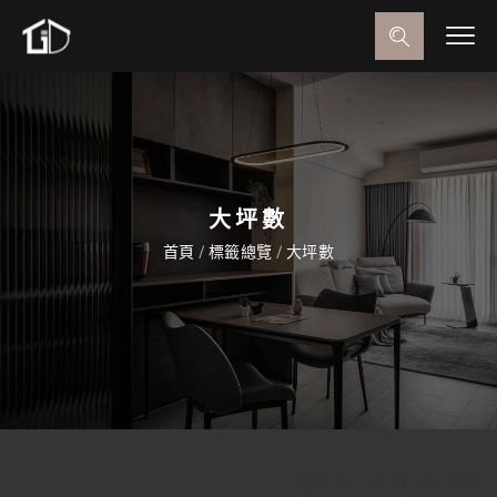
大坪數
首頁
/
標籤總覽
/
大坪數
顯示 73 - 96 的 118 結果