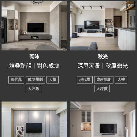
多樣化的視覺層次，一覽
的收納機能，讓屋主能將
計合而為一提升空間可塑
活潑可愛。
● 裝潢屋況：成屋規劃
● 房屋格局：4房2廳4衛
得完美的平衡，宛若在都
開放式的廚房與餐廳設計
無遺的公共領域，延伸出
全家人珍貴的寶物全收藏
性。
● 主要建材：SPC石塑地
● 裝潢屋況：成屋規劃
市中的一處幽靜之地。
流暢而靈動，無縫銜接了
灰色調的沙發區成為心靈
通透開闊視野。
其中，成為充滿歡聲笑語
板、舒然銘板、鐵件、清
● 主要建材：鋁框門、木
家庭生活的每一瞬，雖身
的休憩之所，簡潔線條與
心之所向，千山萬水皆可
的回憶寶地。
加裝小圓水槽增添設計
水模漆、六角磚、、花
地板、系統櫃、長虹玻
處忙碌的日常中依然能感
柔軟為空間注入了淡然與
行；夢之所繫，日月星辰
臥室則承襲公領域的色
感，也能讓客人一進門可
磚、系統櫃、人造石、烤
璃、鐵件…
受到生活的溫度。柔和的
平和。一旁書桌區，讓人
共為明，於此處，每一個
彩，與之相互呼應，大量
臥室無處不在的收納空
直接洗手，不必再繞到浴
漆玻璃…
-----------------------------------
自然光透過大面積的落地
得以在這裡沉浸於書卷之
角落都染上了微光的暖
木作元素充斥在整體空間
間，是獨特的小巧思，整
砌昧
秋光
室，不僅方便還很貼心。
-----------------------------------
建構夢想中的家園，是為
窗輕輕灑入室內，與木質
中，或靜心思考。雅緻的
意，在喧囂的世俗之外，
之中，使得中性的灰調格
體空間充滿浪漫的粉色
堆疊黯韻｜對色成塊
深思沉澱｜秋風微光
最讓你躊躇不前的是什麼?
了未來美好的生活打下基
擺設互相映襯，猶如一幅
衣帽間則為居所增添更多
心靜如水，安然自若。
外具有舒眠氣息。
調，精緻出眾而不失特
● 設計風格：現代風
● 設計風格：現代風
此外，這次還有一個改造
是大環境想讓我們達成的
礎，透過一磚一瓦、一草
清新的畫作，無需過多點
的實用性，一明一暗，踏
現代風
成屋規劃
大樓
現代風
成屋規劃
大樓
色，透明衣櫃門為空間添
● 所在區域：苗栗縣頭份
● 所在區域：新竹縣竹東
重點便是：「小孩房」。
社會價值?
一木，將心中對家的憧
綴，已然美不勝收。
入另一天地，於樓梯轉角
幸福跟著陽光的軌跡進入
大坪數
大坪數
加一絲延伸感，自在又舒
市
鎮
還是那顆在意他人眼光的
憬，一點一滴地化為現
處放置鋼琴，更增添住宅
屋內，相伴著一家人，悄
眠的氣息，讓人想賴著不
● 室內坪數：24坪
● 室內坪數：21坪
因整體空間有限，這次選
心?
實。
藝術的氣息，隨音符流淌
然的如影隨形，在靜謐的
走。
● 房屋格局：3房2廳2衛
● 房屋格局：3房2廳2衛
擇上下舖保留空間，安裝
不，其實只有我們自己才
演奏出靈魂的樂章。
夜裡，便會隨著秋風肆意
● 裝潢屋況：成屋規劃
● 裝潢屋況：成屋規劃
一個書桌也綽綽有餘，搭
會讓自己猶豫停滯
在創造一個空間的同時，
舞動。
成為最溫柔最堅韌的模
● 主要建材：烤漆玻璃、
● 主要建材：鐵件、軌道
配系統櫃設計，提升收納
也在設計一個承載夢想寶
樣，不張牙舞爪，不膽怯
軌道燈、系統櫃、清水模
燈、系統櫃、木地板…
能力避免空間過於雜亂。
回歸本心，聽聽內心的聲
箱，室內的材質、色調、