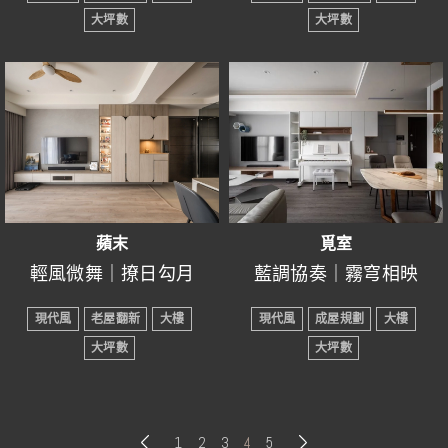
● 所在區域：新竹縣竹北
● 所在區域：新竹縣竹北
膽時尚卻不失質感的風
子上。
大坪數
大坪數
春風輕拂，黑色鋁框門成
市
市
玄關的落塵區，選擇可愛
格。
為時空的阡陌，連接內
木質系統櫃是林間幽徑的
● 室內坪數：50坪
● 室內坪數：23坪
的六角花磚，帶來活潑調
一腳踏進客廳廚房交界
外。木地板如沃土般展
呢喃，靜默而沉穩地支撐
清水模漆牆面，若霧靄中
● 房屋格局：4房2廳4衛
● 房屋格局：3房2廳2衛
性，可移動式收納矮櫃，
一入門，陽光灑落在客
處，暖暖的木質鋪陳倍感
開，溫潤而靜謐，步履輕
著每一隅。軌道燈的光束
的蒼色，隱約地環繞著整
● 裝潢屋況：成屋規劃
● 裝潢屋況：成屋規劃
不浪費每一吋空間。
廳，玄關地板的六角磚設
舒適，輕柔色調帶來明
點，彷彿與自然訥訥私
如晨曦透過枝椏，輕柔地
個空間。木質元素如春夏
● 主要建材：鋁框門、木
● 主要建材：六角磚、鋁
計巧妙地劃分出室內空
亮、通透的體驗，不時向
語。
灑在每一寸空間，為六角
繁茂的詩行，色彩如自然
地板、系統櫃、軌道燈、
框門、鐵件、系統櫃、木
進入客廳，空氣中瀰漫著
間，公共區域格局較長，
人們傳遞著溫潤感，伴隨
磚鋪成的地面投下斑駁光
的絢爛筆觸，兩者在空間
六角磚、清水模漆…
地板…
柔和感，電視牆使用清水
以開放式設計提升視覺效
光線點綴與一家大小歡笑
影，與春夏的色彩交相輝
中互相輝映，創造出和諧
-----------------------------------
-------------------
模漆，帶來低調而溫馨的
果。
聲此起彼落，客廳便是幸
蘋末
覓室
映。如同自然界的祕密符
而豐富的視覺效果。
繁茂的色彩與木質元素相
全屋以暖白作為主基調，
氛圍。坪數有限的空間，
福的起點。
輕風微舞｜撩日勾月
藍調協奏｜霧穹相映
碼，組成了一幅幅流動的
互依存，構成了一幅令人
營造明亮與通透，寧靜藍
運用大量留白的概念，以
另外餐廳的設計充滿巧
● 設計風格：現代風
● 設計風格：現代風
畫卷。
陶醉的畫面，使空間更加
色的軟裝錯落其中，跳脫
白色壁面作為底色，創造
思，將餐桌嵌入島吧，成
現代風
老屋翻新
大樓
現代風
成屋規劃
大樓
嚴選系統櫃體打造無壓式
● 所在區域：新竹縣竹北
-
● 所在區域：新竹
生機蓬勃。
出別緻的靜謐，連帶藕粉
出更加開闊的感覺。而客
為多功能使用的區域，同
大坪數
大坪數
收納牆，空間格局更佳一
市
風的細語與圓弧的流淌相
● 室內坪數：20坪
春天帶著暖意的微風，在
色的電視背牆也更加溫馨
廳旁的開放辦公區，則應
時省下了不少空間。
致，電視牆選用滑面石
● 室內坪數：22坪
互交錯，塑造出了一個如
● 房屋格局：3房2廳2衛
空中輕輕飄揚，所到之處
無比，帶點些許冷練的中
運而生，讓業主在家中也
材，塑造自然、舒適的氛
圓弧收邊設計彷彿隱林中
● 房屋格局：3房2廳2衛
夢似幻的居所，每一步，
● 裝潢屋況：成屋規劃
彷彿都在述說著自然的奧
性淺灰色，平衡冷暖視
能夠輕鬆工作。
主臥室意外地採用不同於
圍感，方正、通透的天花
的蜿蜒小徑，平衡視覺的
● 裝潢屋況：老屋翻新
皆是與風共舞；每一瞥，
● 主要建材：黑板漆、SPC
1
2
3
4
5