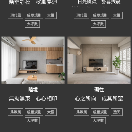
皓垂靜夜｜秋風夢迴
日光綴襯｜舒暮煦晨
在成年時不適用，不張揚
步，細細品味生活的地
夠依照屋主喜好擺設展示
屬於自己的庇護與平靜。
空間過於陰暗，使人感到
射投出的光影在低奢沉黯
● 設計風格：現代風
● 設計風格：現代風
誇大，亦不柔弱好欺侮，
方。
用品，創造屬於自身的歸
無力，影響在家休息的品
的珞珞石造中島上小聲地
現代風
成屋規劃
大樓
現代風
成屋規劃
大樓
● 所在區域：新竹縣竹北市
● 所在區域：新竹縣竹北
試著柔軟而堅毅，是每個
恰到好處的空間，融入了
屬感。
質。
舞著，桌面上霎時變得歡
● 室內坪數：48坪
大坪數
大坪數
市
人必學的人生課題。
似修非修，藏亦不藏的設
騰起來，黑色系的餐廚區
● 房屋格局：4房2廳3衛
● 室內坪數：23坪
計手法。
● 裝潢屋況：成屋規劃
透過選擇較明亮的色調為
也不顯太過陰暗，和白色
● 房屋格局：3房2廳2衛
無壓的莫蘭迪玫瑰粉為公
在這樣的環境中，住戶能
● 主要建材：大理石、薄磚、
主體，例如淺色、白色、
系的櫥櫃及牆面有著鮮明
● 裝潢屋況：成屋規劃
黑鏡、人造石、鐵件、鋁框推
領域增添一抹亮眼，低調
夠卸下外界的壓力和繁
木質色，再適時加入深色
的對比。整體為簡約不失
● 主要建材：鋁框門、系
拉門、玻璃、磁磚
不浮誇，卻依舊令人目不
忙，找到屬於自己的寧靜
平衡整體視覺，同時避免
溫馨的北歐風格。
統櫃、木地板…
轉睛，搭配溫潤質感的木
之地。
色調過於單一，增添色彩
-------------------------
質色系地板與系統櫃，溫
豐富度。
沿著低飽和暖色系木調的
暖調的白與冷調的灰，為
暖舒適的視覺感受油然而
臥房溫馨而簡約如暖暮餘
睦境
砌往
空間構築舒心氛圍，搭配
生。
運用玄關旁的小和室，打
暉，和煦而不灼眼。相較
無拘無束｜心心相印
心之所向｜成其所望
木作柔和的點綴，融合冷
造最前衛、新穎的和室麻
於公領域暗色系的搭配，
● 設計風格：北歐風
● 設計風格：北歐風
暖不同的調性，而鐵件、
清水模漆的電視矮牆，巧
北歐風
成屋規劃
大樓
北歐風
成屋規劃
透天
將桌，可自由升降，一個
臥室淺白樺木紋和棕咖色
● 所在區域：新竹縣
● 所在區域：苗栗縣竹南
-
小物的零星妝點，增添空
妙地區隔開客廳與遊戲
大坪數
大坪數
空間擁有兩種用途！省去
木紋拼接撞色的桌椅、系
● 室內坪數：22坪
鎮
整體樣貌於優雅的淺色調
間趣味，同時層層疊疊出
區，大量的櫃子形成強大
安裝麻將桌占空間，與設
統櫃配置讓整體氛圍更加
● 房屋格局：2+1房2廳2衛
● 室內坪數：52坪
與溫潤的木質材質之間取