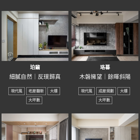
珀繭
珞暮
細膩自然｜反璞歸真
木磐擁望｜餘暉斜陽
● 設計風格：現代風
● 設計風格：現代風
現代風
老屋翻新
大樓
現代風
成屋規劃
大樓
● 所在區域：桃園市
● 所在區域：新竹市
大坪數
大坪數
● 室內坪數：26坪
● 室內坪數：24坪
● 房屋格局：3+1房2廳2衛
● 房屋格局：3+1房2廳2衛
● 裝潢屋況：老屋翻新
● 裝潢屋況：成屋規劃
● 主要建材：鐵件、電動
● 主要建材：清玻璃、系
麻將桌、木地板、六角
統櫃、木地板…