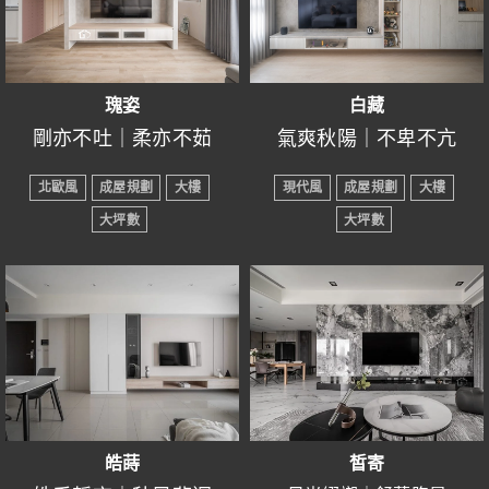
磚、花磚、鋁框門、人造
-----------------------------------
石、烤漆玻璃、清水模
暮色漸藹，曖曖的微光匍
漆、木地板、木百葉簾、
匐攀上窗檯，斜斜地從百
瑰姿
白藏
系統櫃…
葉窗的斑馬線走進房裡，
剛亦不吐｜柔亦不茹
氣爽秋陽｜不卑不亢
-----------------------------------
似繻軟的米色針織毯一般
● 設計風格：北歐風
● 設計風格：現代風
改頭換面，原來老屋也能
散漫地斜擺在駝黃皮革沙
北歐風
成屋規劃
大樓
現代風
成屋規劃
大樓
● 所在區域：新竹縣竹東
● 所在區域：新竹縣竹東
-
擁有全新設計感！
發上。緊挨著沙發比鄰而
大坪數
大坪數
鎮
鎮
舒適空間一如秋日的白光
從風格、軟裝等一一翻
生的書房也因此籠罩著閒
● 室內坪數：21坪
● 室內坪數：26坪
灑落，溫暖而不刺眼，讓
新，貼合業主需求設計最
適的氛圍。暖陽暮色打在
● 房屋格局：2+1房2廳2衛
● 房屋格局：4房2廳2衛
人情不自禁放慢腳步，細
淡雅的木質紋理與潔白牆
完美的居家空間，
冷衫木色的系統櫃上，閃
● 裝潢屋況：成屋規劃
● 裝潢屋況：成屋規劃
細品味每一寸時光。承襲
面的交錯，如秋陽輕拂大
空間於白藏的映照下，大
不僅風格、氛圍都升級，
閃地乍現又忽地消逝在墨
● 主要建材：推拉門、洞
● 主要建材：司曼特、鋁
著似修非修、藏亦不藏的
地般不卑不亢，為家人帶
方中又顯內斂，每一刻都
也更符合業主的使用習
色的鐵框周圍，彷彿能看
洞板、系統櫃、清水模
框門、系統櫃、人造石、
哲思，在恰到好處的氛圍
來安心感。大面衣櫃與半
彷彿隱藏著無限的可能與
慣。
見完整的一齣朝榮落暮。
漆、乳膠漆…
六角磚…
裡，空間宛如一個不言的
開放系統櫥櫃使得收納空
純粹的生活美學，讓人得
-----------------------------------
-----------------------------------
故事，將生活的細節隱藏
間增加，除了利於維持空
以卸下外界的壓力與忙
老屋格局容易偏狹窄，且
餐廳正頂端的燈泡從廚房
皓蒔
皙寄
小時候的熱血衝動，早已
一個能夠讓我們放慢腳
其中，卻又不失其本質。
間整潔外，展示層架更能
碌，在舒適的環境中找到
照明相較不足，導致室內
玻璃雙向式隔門反射、折