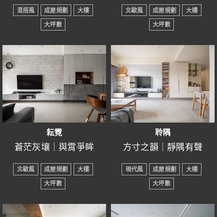
● 設計風格：混搭風
● 設計風格：北歐風
你，在簡約設計中，展現
積，木質調依然是最好的
視覺豐富度。廚房採開放
混搭風
成屋規劃
大樓
北歐風
成屋規劃
大樓
開來，開放式的公領域帶
● 所在區域：新竹縣竹東
-
● 所在區域：新竹縣竹北
----------------------
出大自然的色彩，將舒適
陪襯，搭配不同角度、軟
式空間，不細分格局擴大
大坪數
大坪數
來延伸感與開闊的視野，
鎮
綴色於空間，如筆墨暈
市
保有童真，保有歡笑，生
用心交談，用心感受，身
風格凝聚於每個細節，彷
裝，打造深淺落差，提升
視覺寬敞度，大理石檯面
自然光輕柔的灑落，無所
● 室內坪數：21坪
開，色彩在不言中交織。
系統櫃靜默守護於牆面之
● 室內坪數：24坪
命中的每一刻都充滿驚
邊時時刻刻都充斥著溫
彿是書中描繪的風景。
趣味性。
的中島，融在這一份溫和
拘束且自由自在，歡聲笑
寬闊的玄關區域中，設計
● 房屋格局：3房2廳2衛
木地板帶微微的暖意，記
後，冷灰與溫白交錯，隨
色彩無聲對話，在每個角
● 房屋格局：3房2廳2衛
豔；
暖。
的建材裡。
語的日常將填滿整個空
師為屋主打造大量的收納
● 裝潢屋況：成屋規劃
錄著光影流動，腳步輕
意且有序，似凝結無形的
落悄然發酵。深木暗湧，
● 裝潢屋況：成屋規劃
-
公共空間與玄關交織成一
延伸至臥室，一塊牆面選
公領域則設計成微開放
間。
空間，暖白色的外觀設
● 主要建材：木地板、鋁
踏，彷彿能感受時間緩緩
光。洞洞板隱藏的節奏無
鋁質浮現冷峻，櫃面的淺
● 主要建材：石英石、鋁
以清新之姿，呈現北歐現
曲和諧的樂章，六角磚與
擇沉靜的莫蘭迪藍色系，
整體氛圍柔和，不強勢，
式，以中島吧台區隔廚房
計，既美觀又兼具實用，
框門、系統櫃、洞洞板、
流過。鋁框門在交錯間，
規則中自有一種律動，點
影，白與灰之間的流轉，
件、系統櫃、木地板…
代風情，低飽和的淺綠錯
圓桌共舞，天花板的弧線
既能與整體風格呼應，又
卻又不失線條感，結合大
寄情於居所，形成深刻的
與餐廳的界線，同時恰到
臥室依舊延續著簡潔美
淺奶茶色的磁磚與室內的
鋁槽燈…
將外界與內在劃分虛實界
點密密。鋁槽燈的光，無
似夜與晝的曖曖交會。色
落其間，增添空間的層次
寄托著風的意境。
能做出不同於公領域的氛
量櫃體提升收納空間，同
羈絆，為心中的所有傾
好處的視野讓空間看起來
學，木色牆體與木質床板
木質地板相互呼應，而遍
-----------------------------------
線，鋒利不失柔和。
聲流淌，輕拂每一隅，光
彩如風，律動從未停歇，
感，溫潤的木色配置，居
圍。
時兼具設計性。又輕又柔
訴，將夢化成真，無盡思
耘霓
聆隅
不至於侷限，採用與玄關
和化妝桌相互輝映，營造
布整個牆面的鏡子，為空
一個舒適且宜人的居住環
與色的邊界隱而不見。
牽動每一處靜謐與動勢。
所的溫馨氣息油然而生。
臥室中，系統櫃優雅佈
的氛圍，讓人得以卸下心
念之情都有所歸。
蒼茫灰壤｜與霄爭眸
方寸之韻｜靜隅有聲
門相同材質的推拉門，為
整齊劃一的生活品味，衛
間延伸視覺感，也讓屋主
境，強調人與空間的互動
局，為衣物和私人物品編
無論於私於公，皆展露業
防，盡情享受自然光的渲
● 設計風格：北歐風
● 設計風格：現代風
空間延伸出一致性的品味
浴空間則以透明玻璃拉門
出門前可以準備好儀容，
與和諧。
織整潔的收納空間，打造
北歐風
成屋規劃
大樓
現代風
成屋規劃
大樓
主對生活的追求。
染，昇華疲憊心靈。
● 所在區域：新竹縣竹北
● 所在區域：新竹縣竹東
美學。
來增加透視感，也為臥室
迎接一天的開始，回到家
出舒適宜人的休息環境。
大坪數
大坪數
市
鎮
引進明亮和煦的光線。
後心靈與腦海也得以放空
透過豐富的色彩來點綴每
影音簡介
影音簡介
● 室內坪數：22坪
● 室內坪數：22坪
休息。
一個角落，讓空間充滿生
木色調將溫馨氛圍演繹得
● 房屋格局：3房2廳2衛
● 房屋格局：3房2廳2衛
無須作繭自縛，無須身不