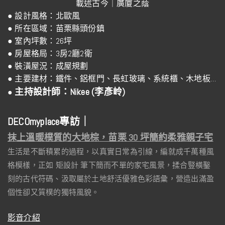
載述古今｜廣廈之蔭
● 設計風格：北歐風
● 所在區域：苗栗縣頭份鎮
● 室內坪數：26坪
● 房屋格局：3房2廳2衛
● 裝潢屋況：成屋規劃
● 主要建材：鐵件、鋁框門、長虹玻璃、系統櫃、木地板…
主持設計師：Nikee (李彥岭)
●
DECOmyplace專訪｜
抹上溫暖樸質的大地棕，苗栗 30 坪簡約柔雅親子宅
生活是不斷積累的過程，以真實日常為引線，編就成千萬種風
格模樣，正如 矩設計 筆下簡而不單的家宅風景，揉合豎橫鑿
刻的古代符碼、汲取屬於土地舒活優雅色彩語彙，營造出滿盈
個性卻又質樸的獨特風貌。
影音介紹