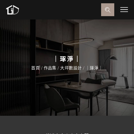
｜琢淨｜
首頁
/
作品集
/
大坪數設計
/
｜琢淨｜