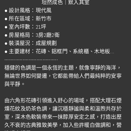
坦然成色｜默入其室
● 設計風格：現代風
● 所在區域：新竹市
● 室內坪數：21坪
● 房屋格局：3房2廳2衛
● 裝潢屋況：成屋規劃
● 主要建材：花磚、鋁框門、系統櫃、木地板…
-----------------------------------
穩健的色調是一個永恆的主題，就像寧靜的海洋，
無論世界如何變遷，它都能帶給人們最純粹的安寧
與平靜。
由六角形花磚引領進入舒心的場域，搭配大理石煙
燻花紋及奶茶色調，讓沉穩靜謐與柔和溫煦共存於
室，深木色軟裝帶來一抹醇厚安定之感，打造出歷
久不衰的古典雅致美學，加入些許暖白做調和，營