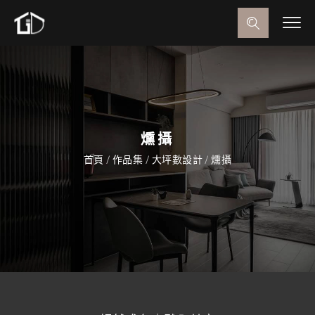
燻攝
首頁
/
作品集
/
大坪數設計
/
燻攝