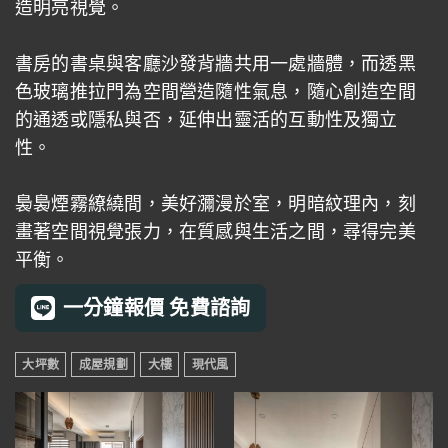
造明亮視覺。
書房的書桌與客廳沙發背牆共用一處牆體，而透黑
色玻璃推拉門為空間營造隨性氣息，隨心創造空間
的通透或隱私與否，延伸出靈活的互動性及獨立
性。
裊裊煙霧繚繞間，美好瀰漫於室，明暗紋理內，刻
畫著空間視覺張力，在質感與生活之間，尋得完美
平衡。
一分鐘報價 免費諮詢
大坪數
成屋規劃
大樓
現代風