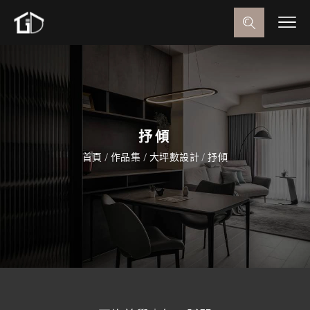
抒傾
首頁
/
作品集
/
大坪數設計
/
抒傾