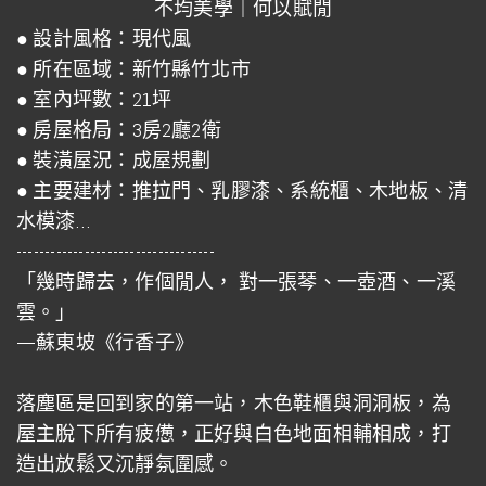
不均美學｜何以賦閒
● 設計風格：現代風
● 所在區域：新竹縣竹北市
● 室內坪數：21坪
● 房屋格局：3房2廳2衛
● 裝潢屋況：成屋規劃
● 主要建材：推拉門、乳膠漆、系統櫃、木地板、清
水模漆…
-----------------------------------
「幾時歸去，作個閒人， 對一張琴、一壺酒、一溪
雲。」
—蘇東坡《行香子》
落塵區是回到家的第一站，木色鞋櫃與洞洞板，為
屋主脫下所有疲憊，正好與白色地面相輔相成，打
造出放鬆又沉靜氛圍感。