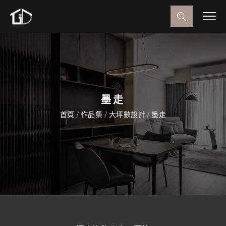
墨走
首頁
/
作品集
/
大坪數設計
/
墨走