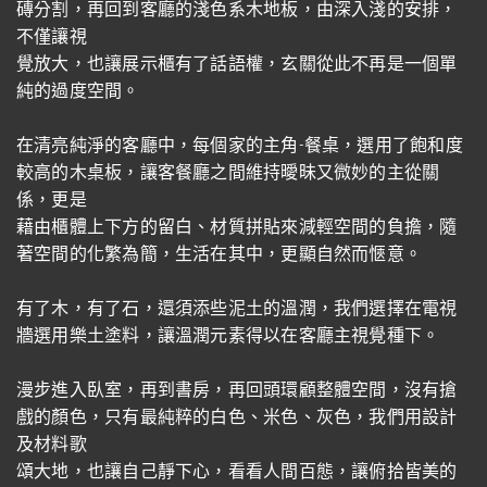
磚分割，再回到客廳的淺色系木地板，由深入淺的安排，
不僅讓視
覺放大，也讓展示櫃有了話語權，玄關從此不再是一個單
純的過度空間。
在清亮純淨的客廳中，每個家的主角-餐桌，選用了飽和度
較高的木桌板，讓客餐廳之間維持曖昧又微妙的主從關
係，更是
藉由櫃體上下方的留白、材質拼貼來減輕空間的負擔，隨
著空間的化繁為簡，生活在其中，更顯自然而愜意。
有了木，有了石，還須添些泥土的溫潤，我們選擇在電視
牆選用樂土塗料，讓溫潤元素得以在客廳主視覺種下。
漫步進入臥室，再到書房，再回頭環顧整體空間，沒有搶
戲的顏色，只有最純粹的白色、米色、灰色，我們用設計
及材料歌
頌大地，也讓自己靜下心，看看人間百態，讓俯拾皆美的