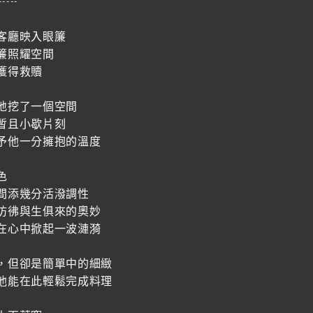
-----
客廳映入眼簾
簾照耀空間
獲得救贖
地挖了一個空間
暫且小歇片刻
予他一分擁抱的溫度
色
間添幾分活潑調性
彷彿與生俱來的奧妙
在心中掀起一波漣漪
，但卻是簡單中的細緻
他能在此輕鬆完成料理