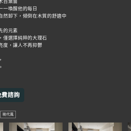
木百葉窗
一一喚醒他的每日
自然卸下，傾倒在木質的舒適中
先的元素
，僅選擇純粹的大理石
亮度，讓人不再抑鬱
，
。
免費諮詢
現代風