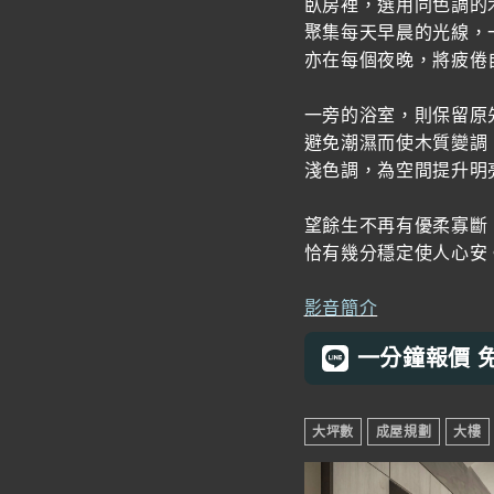
臥房裡，選用同色調的
聚集每天早晨的光線，
亦在每個夜晚，將疲倦
一旁的浴室，則保留原
避免潮濕而使木質變調
淺色調，為空間提升明
望餘生不再有優柔寡斷
恰有幾分穩定使人心安
影音簡介
一分鐘報價 
大坪數
成屋規劃
大樓