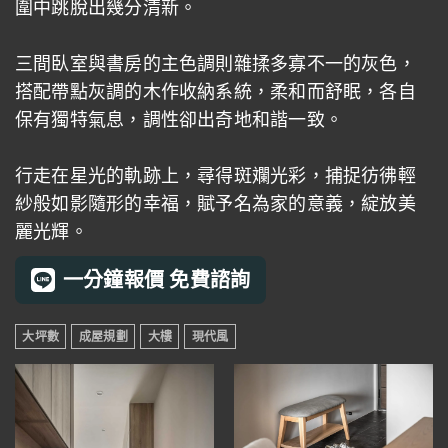
圍中跳脫出幾分清新。
三間臥室與書房的主色調則雜揉多寡不一的灰色，
搭配帶點灰調的木作收納系統，柔和而舒眠，各自
保有獨特氣息，調性卻出奇地和諧一致。
行走在星光的軌跡上，尋得斑斕光彩，捕捉彷彿輕
紗般如影隨形的幸福，賦予名為家的意義，綻放美
麗光輝。
一分鐘報價 免費諮詢
大坪數
成屋規劃
大樓
現代風