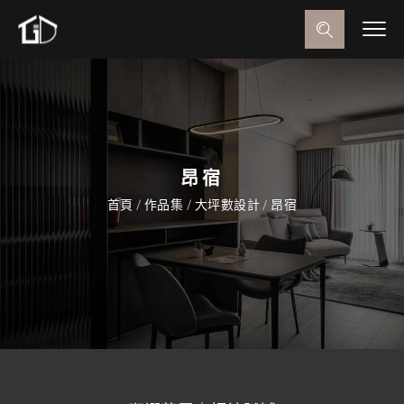
昂宿
首頁
/
作品集
/
大坪數設計
/
昂宿