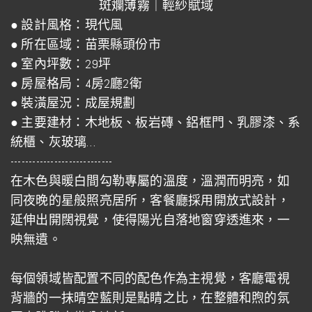
斑斕薄霧｜輕紗賦域
● 設計風格：現代風
● 所在區域：苗栗縣頭份市
● 室內坪數：29坪
● 房屋格局：4房2廳2衛
● 裝潢屋況：成屋規劃
● 主要建材：木地板、板岩磚、鋁框門、乳膠漆、系
統櫃、灰玻璃…
----------------------------
在木色與暖白間勾勒專屬的溫度，溫潤而明亮，如
同夜晚的星般照亮居所，客餐廳採用開放式設計，
延伸出開闊視覺，使得陽光自落地窗穿透進來，一
映無遺。
每個領域皆配置不同的配色作為主視覺，客廳電視
背牆的一抹晴空藍則是點睛之比，在整體和煦的氛