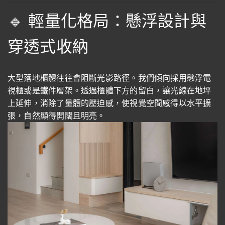
🔹 輕量化格局：懸浮設計與
穿透式收納
大型落地櫃體往往會阻斷光影路徑。我們傾向採用懸浮電
視櫃或是鐵件層架。透過櫃體下方的留白，讓光線在地坪
上延伸，消除了量體的壓迫感，使視覺空間感得以水平擴
張，自然顯得開闊且明亮。