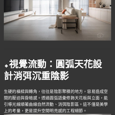
視覺流動：圓弧天花設
🔹
計消弭沉重陰影
生硬的橫樑與轉角，往往是陰影聚積的地方，容易造成空
間的壓迫與昏暗感。透過圓弧語彙修飾天花板與立面，能
引導光線順著曲線自然流動、消弭陰影區。這不僅是美學
上的考量，更是提升空間明亮感的工程細節。