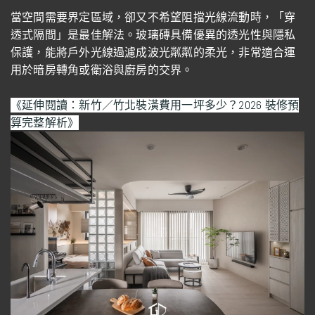
當空間需要界定區域，卻又不希望阻擋光線流動時，「穿
透式隔間」是最佳解法。玻璃磚具備優異的透光性與隱私
保護，能將戶外光線過濾成波光粼粼的柔光，非常適合運
用於暗房轉角或衛浴與廚房的交界。
《延伸閱讀：新竹／竹北裝潢費用一坪多少？2026 裝修預
算完整解析》