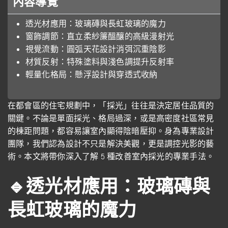
內容導覽
透光材應用：玻璃磚與長虹玻璃的魔力
窗飾調節：直立柔紗簾醞釀的高級漫射光
視覺流動：圓弧天花設計消弭沉重陰影
材質反射：特殊塗料與淺色調提升反射率
輕量化格局：懸浮設計與穿透式收納
在都會區的住宅規劃中，「採光」往往是決定居住品質的
關鍵。不論是單面採光、格局過深，或是高密度社區常見
的棟距問題，都容易讓室內顯得陰暗壓抑。身為專業設計
團隊，我們認為設計不只是解決美觀，更是調控光影的藝
術。本文將帶你深入了解 5 種改善室內採光的專業手法。
🔹透光材應用：玻璃磚與
長虹玻璃的魔力