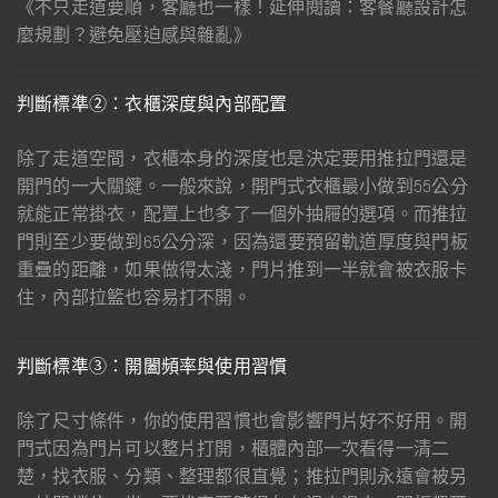
《不只走道要順，客廳也一樣！延伸閱讀：客餐廳設計怎
麼規劃？避免壓迫感與雜亂》
判斷標準②：衣櫃深度與內部配置
除了走道空間，衣櫃本身的深度也是決定要用推拉門還是
開門的一大關鍵。一般來說，開門式衣櫃最小做到55公分
就能正常掛衣，配置上也多了一個外抽屜的選項。而推拉
門則至少要做到65公分深，因為還要預留軌道厚度與門板
重疊的距離，如果做得太淺，門片推到一半就會被衣服卡
住，內部拉籃也容易打不開。
判斷標準③：開闔頻率與使用習慣
除了尺寸條件，你的使用習慣也會影響門片好不好用。開
門式因為門片可以整片打開，櫃體內部一次看得一清二
楚，找衣服、分類、整理都很直覺；推拉門則永遠會被另