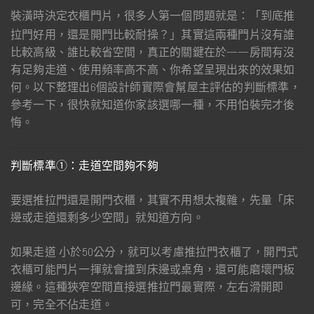
裝潢時決定衣櫃門片，很多人第一個問題就是：「到底推
拉門好用，還是開門比較耐操？」其實這兩種門片沒有誰
比較高級、誰比較省空間，真正的關鍵在於——房間有沒
有足夠走道、使用頻率高不高、你希望呈現出來的效果如
何。以下整理出6個設計師實際會幫屋主評估的判斷標準，
參考一下，很快就知道你家該選哪一種，不用怕裝完才後
悔。
判斷標準①：走道空間夠不夠
要選推拉門還是開門衣櫃，其實不用想太複雜，先量「床
邊或走道還剩多少空間」就知道方向。
如果走道 小於50公分，就可以考慮推拉門衣櫃了，開門式
衣櫃可能門片一揮就會撞到床邊或桌角，還可能磨壞門板
邊緣。這種狹窄空間直接選推拉門最實際，左右滑開即
可，完全不佔走道。