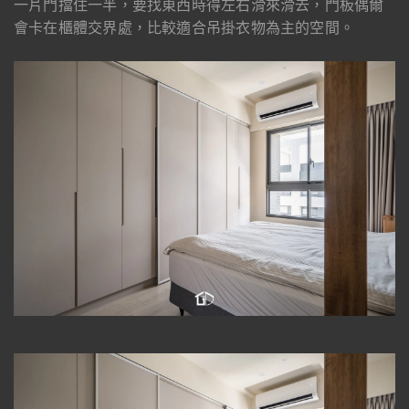
一片門擋住一半，要找東西時得左右滑來滑去，門板偶爾
會卡在櫃體交界處，比較適合吊掛衣物為主的空間。