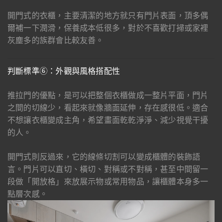
開門式的衣櫃，主要清潔的地方就只有門片表面，頂多偶
爾補一下潤滑，保養成本低很多，對於不喜歡打掃或家裡
灰塵多的族群會比較友善。
判斷標準⑥：外觀與風格搭配性
推拉門的優點，是可以把整個衣櫃做成一整片平面，門片
之間的切線少，看起來就像牆面延伸，存在感很低。適合
不想讓衣櫃變成主角，希望畫面乾乾淨淨、減少視覺干擾
的人。
開門式則反過來，它的線條切割可以變成櫃體的裝飾語
言。門片可以直切、橫切、對稱或不對稱，甚至中間留一
段做「開放格」來放展示物或常用物品，讓櫃體本身多一
點層次感。