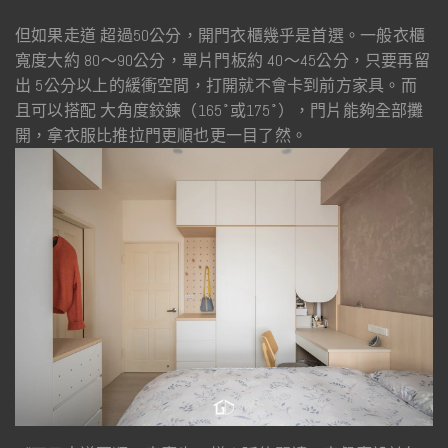
但如果走道 超過50公分，開門衣櫃幾乎是首選。一般衣櫃
寬度大約 80～90公分，單片門板約 40～45公分，只要再留
出 5公分以上的緩衝空間，打開就不會卡到前方家具。而
且可以搭配 大角度鉸鍊（165˚或175˚），門片能夠全部攤
開，拿衣服比推拉門更順也更一目了然。