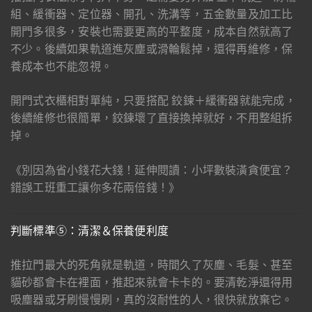
組、緩衝器、定位器、開孔、洗溝等，五金數量及加工比
開門多很多，安裝也需要更高的平整度，成本自然就高了
不少。後續如果軌道進灰塵或滑輪鬆掉，還得再維修，保
養成本也不能忽視。
開門式衣櫃相對單純，只要搭配 鉸鍊＋緩衝器就能完成，
後續維修也很簡單，鉸鍊壞了直接換掉就好，不用整組拆
掉。
《別因為省小錢花大錢！延伸閱讀：小坪數裝潢貪便宜？
錯誤工班重工讓你多花兩倍錢！》
判斷標準⑤：清潔＆保養便利度
推拉門最大的死角就是軌道，時間久了灰塵、毛髮、甚至
貓砂都會卡在裡面，推起來就會卡卡的。要清乾淨還得用
吸塵器或牙刷慢慢刷，真的沒耐性的人，很快就放棄它。