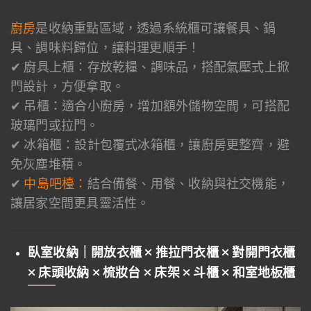
廚房
是收納重點區域，透過系統櫃可讓餐具、鍋
具、調味料歸位，讓料理更順手！
✔ 廚具上櫃：存放乾糧、調味品，搭配氣壓式上掀
門設計，方便拿取。
✔ 吊櫃：適合小廚房，增加額外儲物空間，可搭配
玻璃門或拉門。
✔ 冰箱櫃：設計包覆式冰箱櫃，讓廚房更整齊，避
免灰塵堆積。
✔
中島吧檯：
結合備餐、用餐、收納與社交機能，
讓居家空間更具靈活性。
臥室收納｜開放衣櫃 × 推拉門衣櫃 × 對開門衣櫃
× 床頭收納 × 梳妝台 × 床架 × 斗櫃 × 和室地板櫃