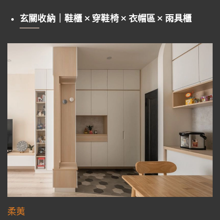
玄關收納｜鞋櫃 × 穿鞋椅 × 衣帽區 × 雨具櫃
柔荑