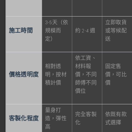
3-5天（依
立即取貨
施工時間
規模而
約 2-4 週
或等候配
定）
送
依工資、
相對透
材料報
固定售
價格透明度
明，按材
價，不同
價，可比
積計價
師傅不同
價
價位
量身打
完全客製
依既有款
客製化程度
造，彈性
化
式選擇
高