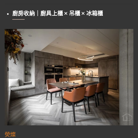
廚房收納｜廚具上櫃 × 吊櫃 × 冰箱櫃
熒燦