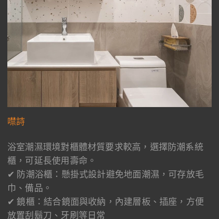
噤詩
浴室潮濕環境對櫃體材質要求較高，選擇防潮系統
櫃，可延長使用壽命。
✔ 防潮浴櫃：懸掛式設計避免地面潮濕，可存放毛
巾、備品。
✔ 鏡櫃：結合鏡面與收納，內建層板、插座，方便
放置刮鬍刀、牙刷等日常