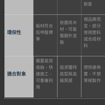
新家
視品牌而
依選用木
板材符合
定，部分
材，可能
環保性
低甲醛標
使用塑料
需額外塗
準
或合成材
裝
料
需要高效
收納、快
追求獨特
想快速佈
適合對象
速施工、
造型與高
置、不想
可重複利
級質感
等候製作
用