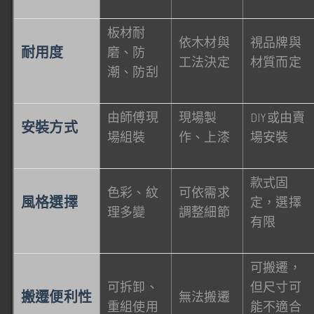
板材耐
依木材與
視品牌與
耐用度
磨、防
工法決定
材質而定
潮、防刮
由師傅現
現場製
DIY或由賣
安裝方式
場組裝
作、上漆
場安裝
款式固
色彩、紋
可依需求
風格選擇
定，選擇
理多變
調整細節
有限
可搬遷，
可拆卸、
但尺寸可
搬遷便利性
無法搬遷
重組使用
能不適合